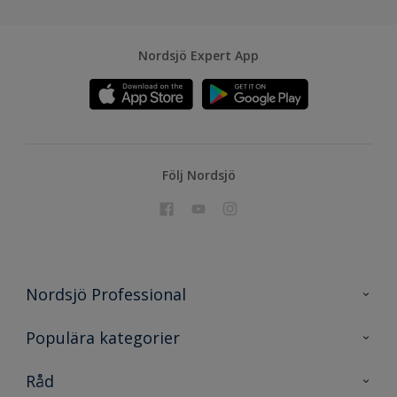
Nordsjö Expert App
Följ Nordsjö
Nordsjö Professional
Kontakta oss
Populära kategorier
En nyans bättre
Nordsjö
Råd
Projekt