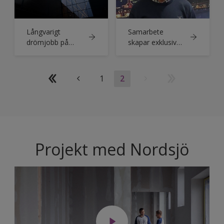
Långvarigt
Samarbete
drömjobb på
skapar exklusiv
världsledande
känsla i
livsmedelsfabrik
Borstahusen
1
2
Projekt med Nordsjö