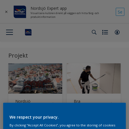
Nordsjö Expert app
Se
Visualisera kulören direkt på väggen och hitta färg- och
produktinformation
Projekt
Nordsjö
Bra
Supermatt ger
kundrelationer
nytt liv åt den
får Nordsjö Pro-
We respect your privacy.
klassiskt röda
säljarna att
skärgårdsfasaden
sticka ut
By clicking “Accept All Cookies”, you agree to the storing of cookies