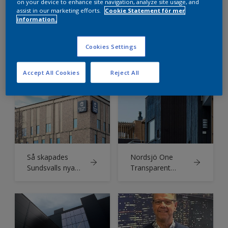
on your device to enhance site navigation, analyze site usage, and
assist in our marketing efforts.
Cookie Statement för mer
information.
Cookies Settings
Vacker och
Elegant och
genomtänkt
klassisk fastighet
Accept All Cookies
Reject All
arkitektur i
på Østerbrogade
Holbæks nya
får nytt liv med
Svanenmärkta
Nordsjös Murtex
bostadshus
Siloxane
Så skapades
Nordsjö One
Sundsvalls nya
Transparent
vardagsrum
gjorde jobbet: –
Enkel att
applicera och lätt
att arbeta med