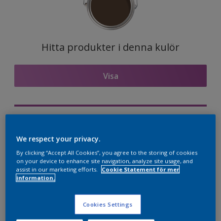
Hitta produkter i denna kulör
Visa
Visualisera kulören på din vägg
We respect your privacy.
Nordsjö Professional Expert app
By clicking “Accept All Cookies”, you agree to the storing of cookies
Visualisera kulören på din vägg
on your device to enhance site navigation, analyze site usage, and
assist in our marketing efforts.
Cookie Statement för mer
information.
Kulörkombinationer
Cookies Settings