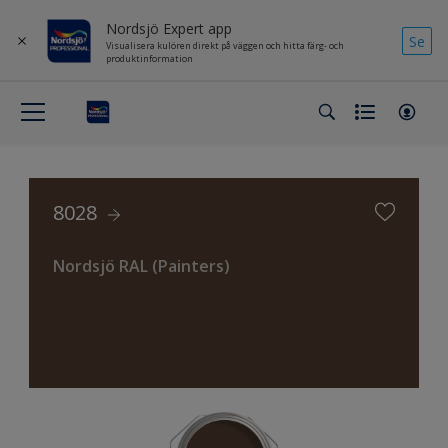
Nordsjö Expert app
Se
Visualisera kulören direkt på väggen och hitta färg- och
produktinformation
8028
Nordsjö RAL (Painters)