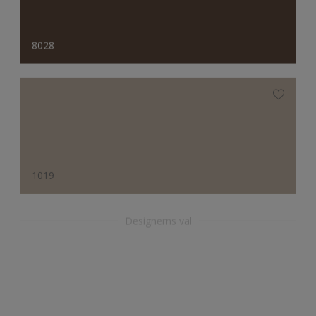
8028
1019
Designerns val