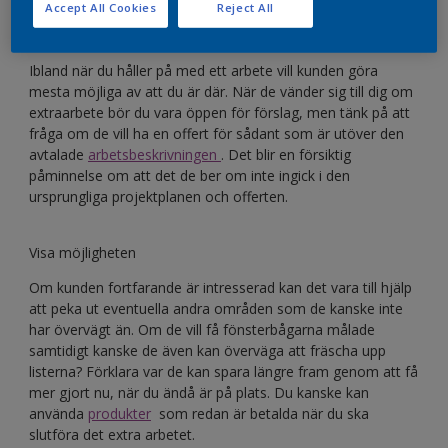
Accept All Cookies
Reject All
Konsultera arbetsbeskrivningen
Ibland när du håller på med ett arbete vill kunden göra
mesta möjliga av att du är där. När de vänder sig till dig om
extraarbete bör du vara öppen för förslag, men tänk på att
fråga om de vill ha en offert för sådant som är utöver den
avtalade
arbetsbeskrivningen
. Det blir en försiktig
påminnelse om att det de ber om inte ingick i den
ursprungliga projektplanen och offerten.
Visa möjligheten
Om kunden fortfarande är intresserad kan det vara till hjälp
att peka ut eventuella andra områden som de kanske inte
har övervägt än. Om de vill få fönsterbågarna målade
samtidigt kanske de även kan överväga att fräscha upp
listerna? Förklara var de kan spara längre fram genom att få
mer gjort nu, när du ändå är på plats. Du kanske kan
använda
produkter
som redan är betalda när du ska
slutföra det extra arbetet.