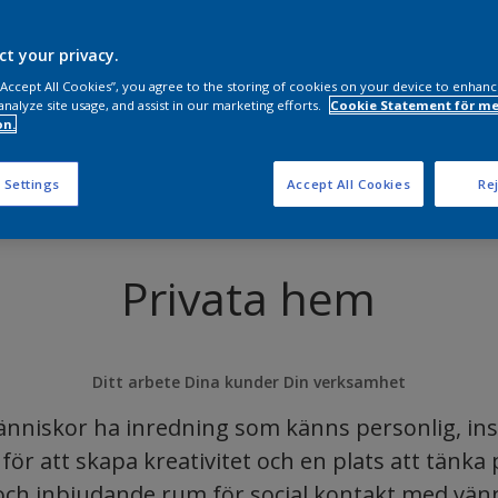
ct your privacy.
 “Accept All Cookies”, you agree to the storing of cookies on your device to enhanc
analyze site usage, and assist in our marketing efforts.
Cookie Statement för me
on.
 Settings
Accept All Cookies
Rej
Privata hem
Ditt arbete Dina kunder Din verksamhet
nniskor ha inredning som känns personlig, in
för att skapa kreativitet och en plats att tänka
ch inbjudande rum för social kontakt med vänn