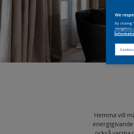
We respe
By clicking
navigation, 
informati
Cookies
Hemma vill mä
energigivande 
också varma o