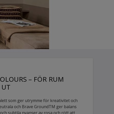
COLOURS – FÖR RUM
 UT
alett som ger utrymme för kreativitet och
neutrala och Brave GroundTM ger balans
 och subtila nyanser av rosa och rött att