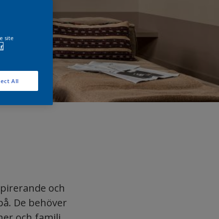
e site
r
ect All
spirerande och
 på. De behöver
er och familj.