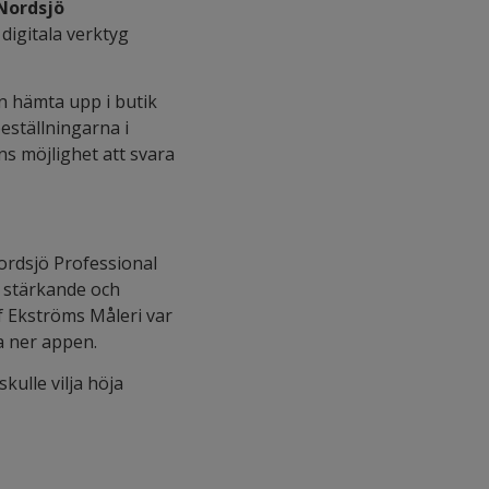
Nordsjö
digitala verktyg
en hämta upp i butik
beställningarna i
ns möjlighet att svara
ordsjö Professional
d stärkande och
f Ekströms Måleri var
a ner appen.
kulle vilja höja