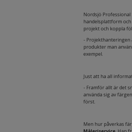
Nordsjö Professional 
handelsplattform och
projekt och koppla följ
- Projekthanteringen ä
produkter man använt, 
exempel.
Just att ha all informa
- Framför allt är det
använda sig av färgen
först.
Men hur påverkas fär
Måleriservice
. Han f