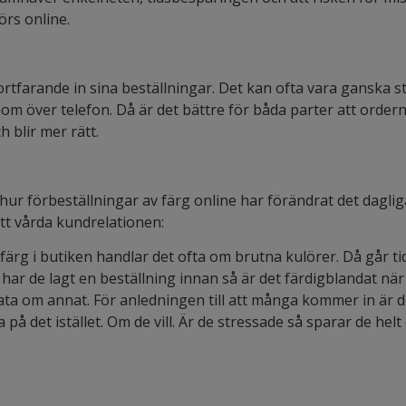
örs online.
ortfarande in sina beställningar. Det kan ofta vara ganska s
enom över telefon. Då är det bättre för båda parter att orde
h blir mer rätt.
ur förbeställningar av färg online har förändrat det dagliga l
att vårda kundrelationen:
rg i butiken handlar det ofta om brutna kulörer. Då går tide
n har de lagt en beställning innan så är det färdigblandat n
rata om annat. För anledningen till att många kommer in är 
 på det istället. Om de vill. Är de stressade så sparar de helt