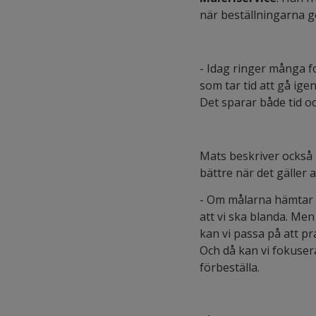
när beställningarna g
- Idag ringer många f
som tar tid att gå ig
Det sparar både tid oc
Mats beskriver också h
bättre när det gäller 
- Om målarna hämtar fä
att vi ska blanda. Me
kan vi passa på att p
Och då kan vi fokusera
förbeställa.