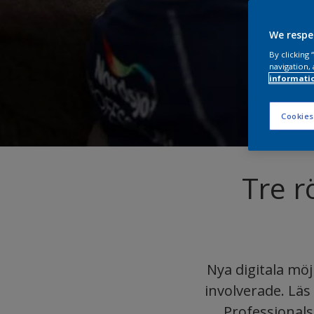
We respe
By clicking
navigation, 
informati
Cookies
Tre r
Nya digitala möj
involverade. Läs
Professionals