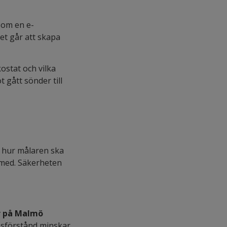
som en e-
t går att skapa
ostat och vilka
 gått sönder till
h hur målaren ska
å med. Säkerheten
r
på Malmö
ssförstånd minskar