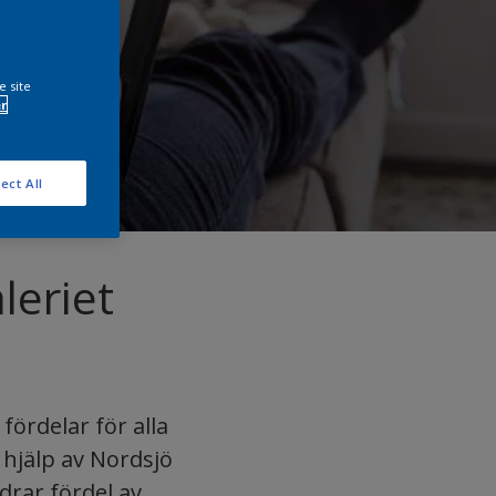
e site
r
ect All
leriet
ördelar för alla
 hjälp av Nordsjö
drar fördel av