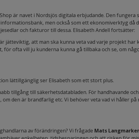
Shop är navet i Nordsjös digitala erbjudande. Den fungera 
 informationsbank, men också som ett ekonomiverktyg då de
esedlar och fakturor till dessa. Elisabeth Andell fortsätter:
r jätteviktig, att man ska kunna veta vad varje projekt har k
för ofta vill ju kunderna kunna gå tillbaka och se, om något
tion lättillgänglig ser Elisabeth som ett stort plus.
 snabb tillgång till säkerhetsdatabladen. För handhavande oc
, om den är brandfarlig etc. Vi behöver veta vad vi håller p
ghandlarna av förändringen? Vi frågade
Mats Langmarke
ramhäver enkelheten, tidsbesparingen och att risken för mi