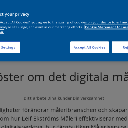
ct your privacy.
 “Accept All Cookies”, you agree to the storing of cookies on your device to enhanc
analyze site usage, and assist in our marketing efforts.
Cookie Statement för me
on.
 Settings
Accept All Cookies
Rej
öster om det digitala må
Ditt arbete Dina kunder Din verksamhet
ligheter förändrar måleribranschen och skapar f
 om hur Leif Ekströms Måleri effektiviserar med
 digitala verktyg, hur färgbutiken Måleriservice 