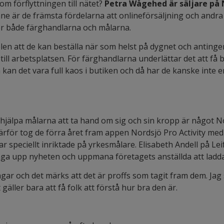
m förflyttningen till nätet?
Petra Wågehed är säljare på 
nne är de främsta fördelarna att onlineförsäljning och andra 
ör både färghandlarna och målarna.
elen att de kan beställa när som helst på dygnet och anting
 till arbetsplatsen. För färghandlarna underlättar det att få 
kan det vara full kaos i butiken och då har de kanske inte e
 hjälpa målarna att ta hand om sig och sin kropp är något N
rför tog de förra året fram appen Nordsjö Pro Activity me
 speciellt inriktade på yrkesmålare. Elisabeth Andell på Lei
ånga upp nyheten och uppmana företagets anställda att ladd
ngar och det märks att det är proffs som tagit fram dem. Jag s
 gäller bara att få folk att förstå hur bra den är.