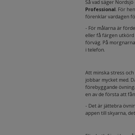
Så vad säger Nordsjö o
Professional
. För he
förenklar vardagen f
- För målarna är förd
eller få färgen utkörd
förväg. På morgnarna 
i telefon.
Att minska stress och
jobbar mycket med. Dä
förebyggande övningar
en av de första att f
- Det är jättebra övni
appen till skyarna, det