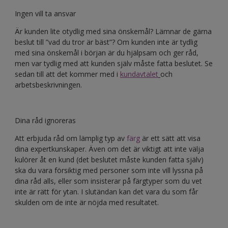
Ingen vill ta ansvar
Är kunden lite otydlig med sina önskemål? Lämnar de gärna
beslut till ”vad du tror är bäst”? Om kunden inte är tydlig
med sina önskemål i början är du hjälpsam och ger råd,
men var tydlig med att kunden själv måste fatta beslutet. Se
sedan till att det kommer med i
kundavtalet
och
arbetsbeskrivningen.
Dina råd ignoreras
Att erbjuda råd om lämplig typ av
färg
är ett sätt att visa
dina expertkunskaper. Även om det är viktigt att inte välja
kulörer åt en kund (det beslutet måste kunden fatta själv)
ska du vara försiktig med personer som inte vill lyssna på
dina råd alls, eller som insisterar på färgtyper som du vet
inte är rätt för ytan. I slutändan kan det vara du som får
skulden om de inte är nöjda med resultatet.