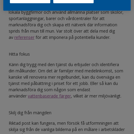
koncentrera dig på det lokala området. Presentera dig för
lokala byggfirmor och använd allmänna platser som skolor,
sportanläggningar, barer och vårdcentraler för att
marknadsföra dig och skapa ett nätverk där information
sprids från mun till mun. Var stolt över att dela med dig
av
referenser
för att imponera på potentiella kunder.
Hitta fokus
Känn dig trygg med den tjänst du erbjuder och identifiera
din målkunder. Om det är familjer med medelinkomst, som
kanske vill renovera mer regelbundet, kan du överväga en
tjänst med påbättring i priset för ett jobb. Eller så kan du
marknadsföra dig som någon som endast
använder
vattenbaserade färger
, vilket är mer miljövänligt.
Skilj dig från mängden
Riktad post kan fungera, men försök få utformningen att
skilja sig från de vanliga bilderna på en målare i arbetskläder