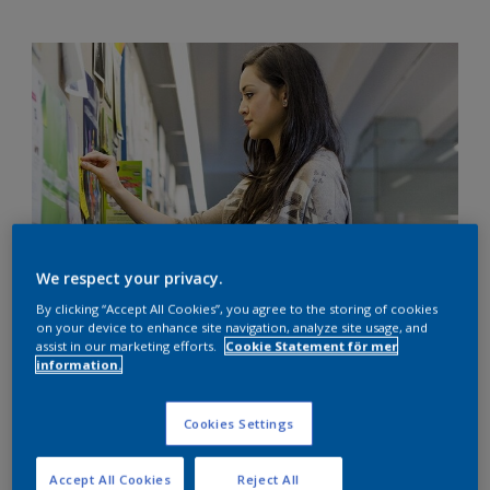
We respect your privacy.
By clicking “Accept All Cookies”, you agree to the storing of cookies
Även när du har mycket att göra är det värt att
on your device to enhance site navigation, analyze site usage, and
marknadsföra dig själv mot nya kunder för de kommande
assist in our marketing efforts.
Cookie Statement för mer
information.
månaderna och fokusera på affärsutvecklingen. Nyckeln är
att dela de expertkunskaper du använder praktiskt varje dag.
Cookies Settings
Tänk lokalt
Accept All Cookies
Reject All
Resor kostar tid och pengar för många måleriföretag, så