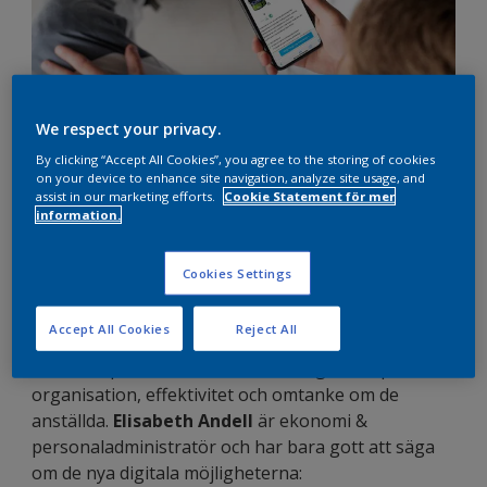
We respect your privacy.
By clicking “Accept All Cookies”, you agree to the storing of cookies
on your device to enhance site navigation, analyze site usage, and
assist in our marketing efforts.
Cookie Statement för mer
information.
Cookies Settings
Leif Ekströms Måleri i Malmö
är ett
Accept All Cookies
Reject All
familjeföretag i tredje generationen. Här arbetar
ett 20-tal personer vilket ställer höga krav på
organisation, effektivitet och omtanke om de
anställda.
Elisabeth Andell
är ekonomi &
personaladministratör och har bara gott att säga
om de nya digitala möjligheterna: