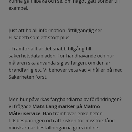
kunna gå tillbaka och se, om något gått sönder till
exempel.
Just att ha all information lättillgänglig ser
Elisabeth som ett stort plus.
- Framför allt är det snabb tillgång till
säkerhetsdatabladen. För handhavande och hur
målaren ska använda sig av färgen, om den är
brandfarlig etc. Vi behöver veta vad vi håller på med.
Säkerheten först.
Men hur påverkas färghandlarna av förändringen?
Vi frågade
Mats Langmarker
på Malmö
Måleriservice
. Han framhäver enkelheten,
tidsbesparingen och att risken för missförstånd
minskar när beställningarna görs online.