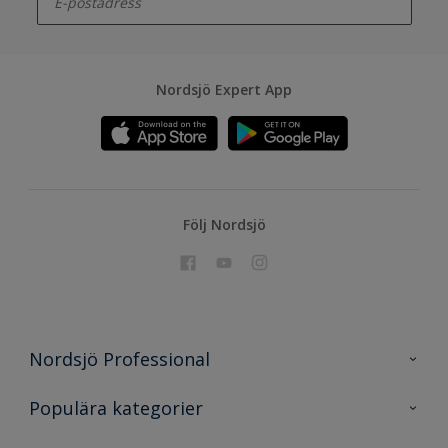
Nordsjö Expert App
Följ Nordsjö
Nordsjö Professional
Kontakta oss
Populära kategorier
En nyans bättre
Nordsjö