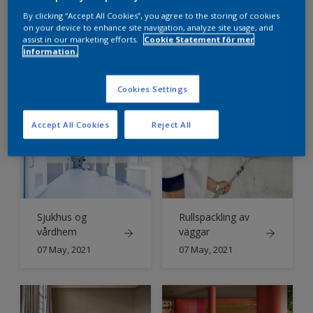
By clicking “Accept All Cookies”, you agree to the storing of cookies
on your device to enhance site navigation, analyze site usage, and
assist in our marketing efforts.
Cookie Statement för mer
information.
Spackel och
Vi hjälper dig att
remssättare
hålla fokus med
rätt energi!
07 May, 2021
07 May, 2021
Cookies Settings
Accept All Cookies
Reject All
Sjukhus og
Rullspackling av
vårdhem
väggar
07 May, 2021
07 May, 2021