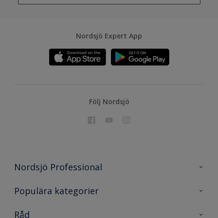
Nordsjö Expert App
Följ Nordsjö
Nordsjö Professional
Kontakta oss
Populära kategorier
En nyans bättre
Nordsjö
Råd
Projekt