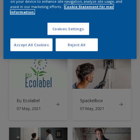
on your device to enhance site navigation, analyze site usage, and
assist in our marketing efforts.
Cookie Statement för mer
information.
Hörnlister av
Kontor
Cookies Settings
plast/komposit
07 May, 2021
material
07 May, 2021
Accept All Cookies
Reject All
Eu Ecolabel
Spackelbox
07 May, 2021
07 May, 2021