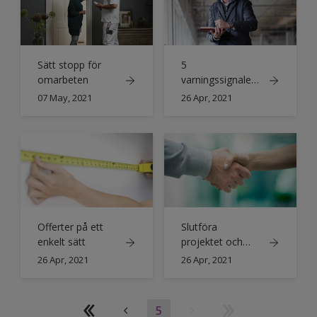
Sätt stopp för
5
omarbeten
varningssignaler
för ett nytt jobb
07 May, 2021
26 Apr, 2021
Offerter på ett
Slutföra
enkelt sätt
projektet och
vad du ska göra
26 Apr, 2021
26 Apr, 2021
när färgen har
torkat
5